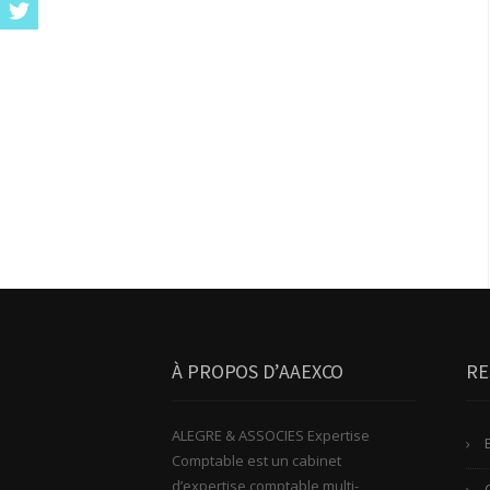
À PROPOS D’AAEXCO
RE
ALEGRE & ASSOCIES Expertise
Comptable est un cabinet
d’expertise comptable multi-