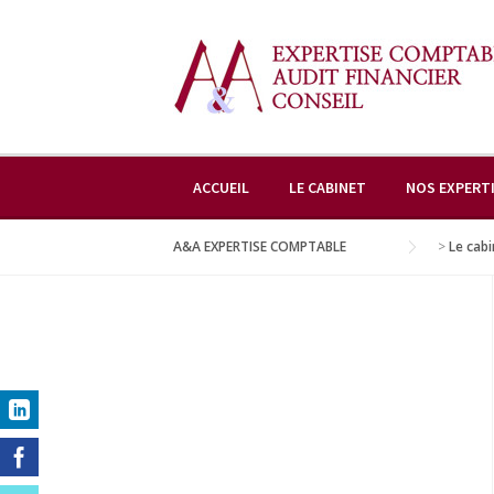
Skip
to
content
ACCUEIL
LE CABINET
NOS EXPERT
A&A EXPERTISE COMPTABLE
>
Le cabi