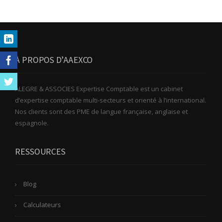
À PROPOS D’AAEXCO
ALEGRE & ASSOCIES Expertise Comptable est un cabinet
d’expertise comptable multi-secteurs et orienté à l’international.
Nos clients sont des PME de langue française, anglaise et
espagnole.
RESSOURCES
Blog
Calculateurs