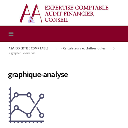
Skip
to
content
A&A EXPERTISE COMPTABLE
>
Calculateurs et chiffres utiles
>
graphique-analyse
graphique-analyse