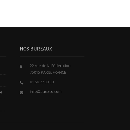
NOS BUREAUX
22 rue de la Fédération
75015 PARIS, FRANCE
01.56.77.30.30
info@aaexco.com
le