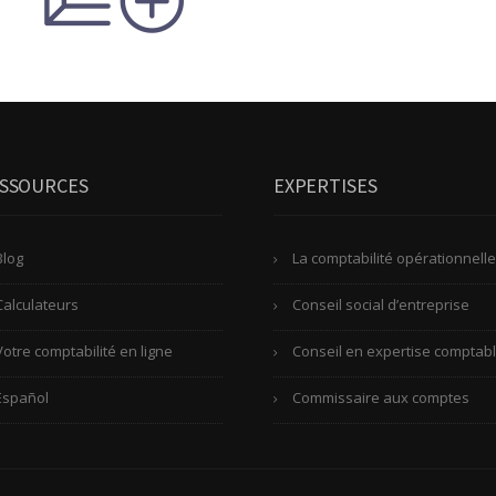
SSOURCES
EXPERTISES
Blog
La comptabilité opérationnelle
Calculateurs
Conseil social d’entreprise
Votre comptabilité en ligne
Conseil en expertise comptab
Español
Commissaire aux comptes