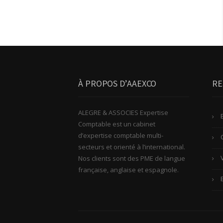
À PROPOS D’AAEXCO
RE
ALEGRE & ASSOCIES Expertise
Comptable est un cabinet
d’expertise comptable multi-
secteurs et orienté à l’international.
Nos clients sont des PME de langue
française, anglaise et espagnole.