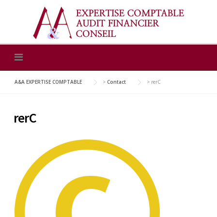
Skip
to
content
A&A EXPERTISE COMPTABLE
>
Contact
>
rerC
rerC