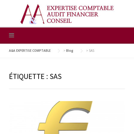
Skip
to
content
A&A EXPERTISE COMPTABLE
>
Blog
>
SAS
ÉTIQUETTE :
SAS