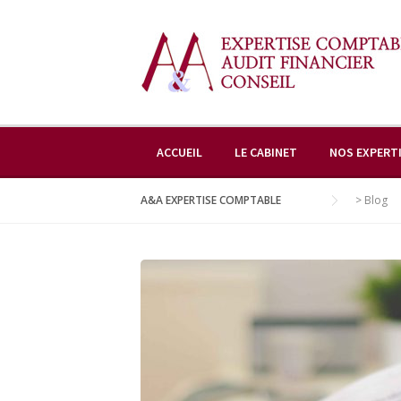
Skip
to
content
ACCUEIL
LE CABINET
NOS EXPERT
A&A EXPERTISE COMPTABLE
>
Blog