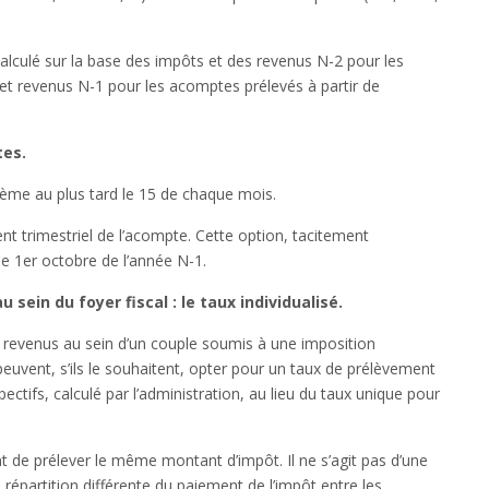
t calculé sur la base des impôts et des revenus N-2 pour les
et revenus N-1 pour les acomptes prélevés à partir de
tes.
ème au plus tard le 15 de chaque mois.
t trimestriel de l’acompte. Cette option, tacitement
le 1er octobre de l’année N-1.
sein du foyer fiscal : le taux individualisé.
e revenus au sein d’un couple soumis à une imposition
uvent, s’ils le souhaitent, opter pour un taux de prélèvement
pectifs, calculé par l’administration, au lieu du taux unique pour
t de prélever le même montant d’impôt. Il ne s’agit pas d’une
e répartition différente du paiement de l’impôt entre les