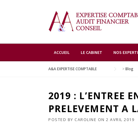
Skip
to
content
ACCUEIL
LE CABINET
NOS EXPERT
A&A EXPERTISE COMPTABLE
>
Blog
2019 : L’ENTREE 
PRELEVEMENT A L
POSTED BY
CAROLINE
ON
2 AVRIL 2019