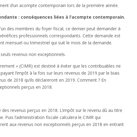
sement d’un acompte contemporain lors de la première année.
pendante : conséquences liées à l’acompte contemporain.
d’un des membres du foyer fiscal, ce dernier peut demander à
 bénéfices professionnels correspondants. Cette demande est
t mensuel ou trimestriel qui suit le mois de la demande.
 seuls revenus non exceptionnels.
ement » (CIMR) est destiné à éviter que les contribuables ne
ayant l’impôt à la fois sur leurs revenus de 2019 par le biais
enus de 2018 qu’ils déclareront en 2019. Comment ? En
ceptionnels perçus en 2018.
ité des revenus perçus en 2018. L’impôt sur le revenu dû au titre
. Puis l’administration fiscale calculera le CIMR qui
férent aux revenus non exceptionnels perçus en 2018 en entrant