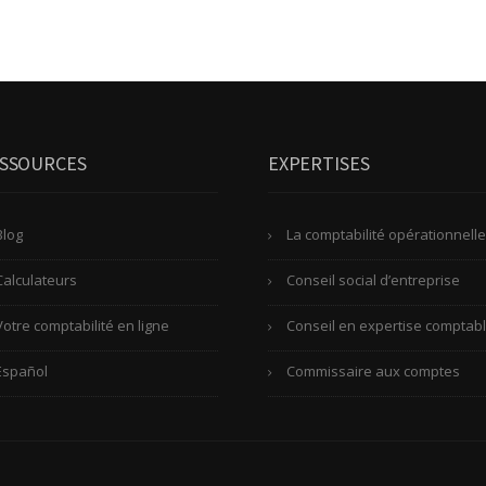
SSOURCES
EXPERTISES
Blog
La comptabilité opérationnelle
Calculateurs
Conseil social d’entreprise
Votre comptabilité en ligne
Conseil en expertise comptab
Español
Commissaire aux comptes