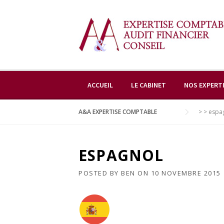
Skip
to
content
ACCUEIL
LE CABINET
NOS EXPERT
A&A EXPERTISE COMPTABLE
> >
espa
ESPAGNOL
POSTED BY
BEN
ON
10 NOVEMBRE 2015