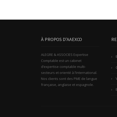
À PROPOS D’AAEXCO
RE
ALEGRE & ASSOCIES Expertise
Comptable est un cabinet
d’expertise comptable multi-
secteurs et orienté à l’international.
Nos clients sont des PME de langue
française, anglaise et espagnole.