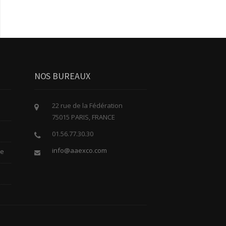
NOS BUREAUX
22 rue de la Fédération
75015 PARIS, FRANCE
01.56.77.30.30
info@aaexco.com
le