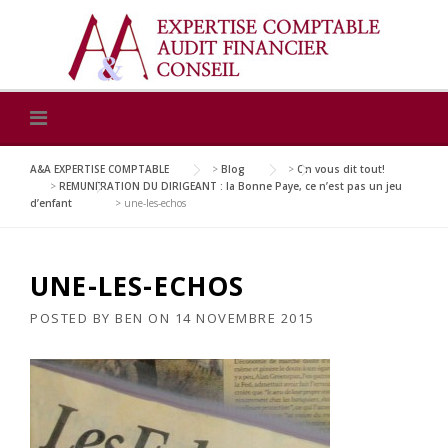
Skip
to
content
A&A EXPERTISE COMPTABLE
>
Blog
>
On vous dit tout!
>
REMUNERATION DU DIRIGEANT : la Bonne Paye, ce n’est pas un jeu
d’enfant
>
une-les-echos
UNE-LES-ECHOS
POSTED BY
BEN
ON
14 NOVEMBRE 2015