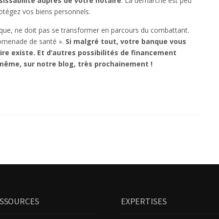
sissabilité auprès de votre notaire
. La démarche est peu
rotégez vos biens personnels.
nque, ne doit pas se transformer en parcours du combattant.
promenade de santé ».
Si malgré tout, votre banque vous
ire existe. Et d’autres possibilités de financement
i-même, sur notre blog, très prochainement !
SSOURCES
EXPERTISES