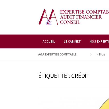
Skip
to
content
ACCUEIL
LE CABINET
NOS EXPERT
A&A EXPERTISE COMPTABLE
>
Blog
ÉTIQUETTE :
CRÉDIT