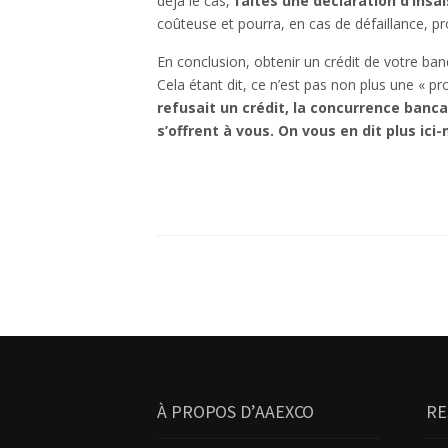
déjà le cas,
faites une déclaration d’insai
coûteuse et pourra, en cas de défaillance, p
En conclusion, obtenir un crédit de votre ba
Cela étant dit, ce n’est pas non plus une « 
refusait un crédit, la concurrence banca
s’offrent à vous. On vous en dit plus ic
À PROPOS D’AAEXCO
RE