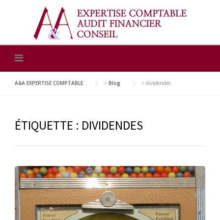
Skip
to
content
A&A EXPERTISE COMPTABLE
>
Blog
>
dividendes
ÉTIQUETTE :
DIVIDENDES