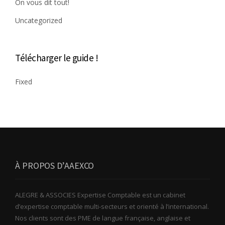
On vous dit tout!
Uncategorized
Télécharger le guide !
Fixed
À PROPOS D’AAEXCO
ALEGRE & ASSOCIES Expertise Comptable est un cabinet
d’expertise comptable multi-secteurs et orienté à l’international.
Nos clients sont des PME de langue française, anglaise et