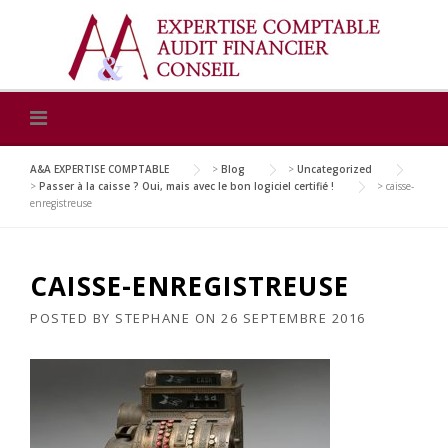
Skip
to
content
A&A EXPERTISE COMPTABLE
>
Blog
>
Uncategorized
>
Passer à la caisse ? Oui, mais avec le bon logiciel certifié !
>
caisse-
enregistreuse
CAISSE-ENREGISTREUSE
POSTED BY
STEPHANE
ON
26 SEPTEMBRE 2016